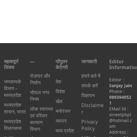
महत्वपूर्ण
—
पॉपुलर
जानकारी
Editor
लिंक्स
केटेगरी
Informatio
रोज़गार और
हमारे बारे में
Editor :
जनसम्पर्क
देश
निर्माण
संपर्क करें
Sanjay Jain
विभाग –
विदेश
Phone :
भोपाल नगर
मध्यप्रदेश
विज्ञापन
989394052
निगम
खेल
1
मध्यप्रदेश
Disclaime
लोक स्वास्थ्य
EMail Id :
मनोरंजन
शासन, भारत
r
vineetpbpl
एवं परिवार
व्यापार
@hotmail.c
मध्‍यप्रदेश
Privacy
कल्याण
om
विधानसभा
Policy
विभाग
मध्य प्रदेश
Address :