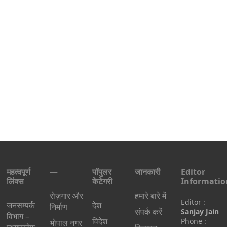
महत्वपूर्ण
—
पॉपुलर
जानकारी
Editor
लिंक्स
केटेगरी
Informatio
रोज़गार और
हमारे बारे में
Editor :
जनसम्पर्क
देश
निर्माण
संपर्क करें
Sanjay Jain
विभाग –
विदेश
Phone :
भोपाल नगर