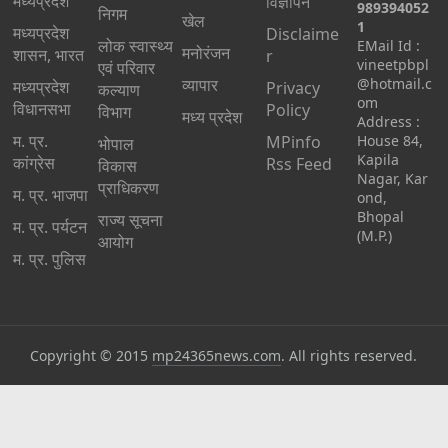
मध्यप्रदेश
विज्ञापन
989394052
निगम
खेल
1
मध्यप्रदेश
Disclaime
लोक स्वास्थ्य
EMail Id :
मनोरंजन
शासन, भारत
r
vineetpbpl
एवं परिवार
व्यापार
@hotmail.c
मध्‍यप्रदेश
Privacy
कल्याण
om
विधानसभा
Policy
विभाग
मध्य प्रदेश
Address :
म. प्र.
MPinfo
House 84,
भोपाल
Kapila
कांग्रेस
Rss Feed
विकास
Nagar, Kar
प्राधिकरण
म. प्र. भाजपा
ond,
Bhopal
राज्य सूचना
म. प्र. पर्यटन
(M.P.)
आयोग
म. प्र. पुलिस
Copyright © 2015
mp24365news.com
. All rights reserved.