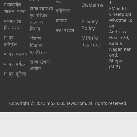
खेल
1
मध्यप्रदेश
Disclaime
लोक स्वास्थ्य
EMail Id :
मनोरंजन
शासन, भारत
r
vineetpbpl
एवं परिवार
व्यापार
@hotmail.c
मध्‍यप्रदेश
Privacy
कल्याण
om
विधानसभा
Policy
विभाग
मध्य प्रदेश
Address :
म. प्र.
MPinfo
House 84,
भोपाल
Kapila
कांग्रेस
Rss Feed
विकास
Nagar, Kar
प्राधिकरण
म. प्र. भाजपा
ond,
Bhopal
राज्य सूचना
म. प्र. पर्यटन
(M.P.)
आयोग
म. प्र. पुलिस
Copyright © 2015
mp24365news.com
. All rights reserved.