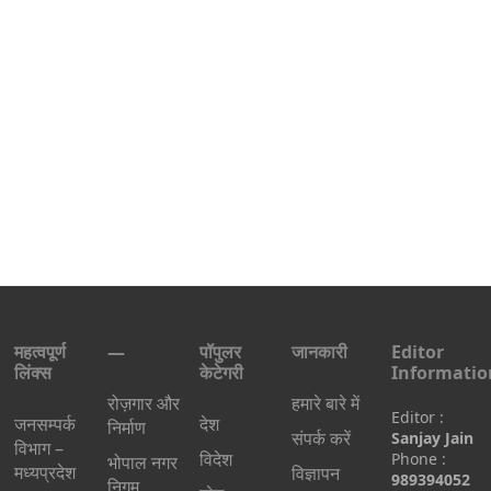
महत्वपूर्ण
—
पॉपुलर
जानकारी
Editor
लिंक्स
केटेगरी
Informatio
रोज़गार और
हमारे बारे में
Editor :
जनसम्पर्क
देश
निर्माण
संपर्क करें
Sanjay Jain
विभाग –
विदेश
Phone :
भोपाल नगर
मध्यप्रदेश
विज्ञापन
989394052
निगम