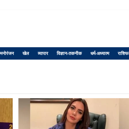
मनोरंजन
खेल
व्यापार
विज्ञान-तकनीक
धर्म-अध्यात्म
राशि