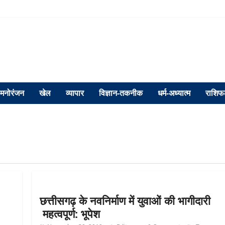
मनोरंजन
खेल
व्यापार
विज्ञान-तकनीक
धर्म-अध्यात्म
राशि
छत्तीसगढ़ के नवनिर्माण में युवाओं की भागीदारी
महत्वपूर्ण: भूपेश