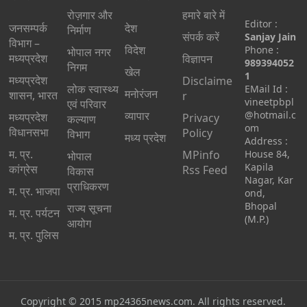
रोज़गार और
हमारे बारे में
Editor :
जनसम्पर्क
देश
निर्माण
संपर्क करें
Sanjay Jain
विभाग –
विदेश
Phone :
भोपाल नगर
मध्यप्रदेश
विज्ञापन
989394052
निगम
खेल
1
मध्यप्रदेश
Disclaime
लोक स्वास्थ्य
EMail Id :
मनोरंजन
शासन, भारत
r
vineetpbpl
एवं परिवार
व्यापार
@hotmail.c
मध्‍यप्रदेश
Privacy
कल्याण
om
विधानसभा
Policy
विभाग
मध्य प्रदेश
Address :
म. प्र.
MPinfo
House 84,
भोपाल
Kapila
कांग्रेस
Rss Feed
विकास
Nagar, Kar
प्राधिकरण
म. प्र. भाजपा
ond,
Bhopal
राज्य सूचना
म. प्र. पर्यटन
(M.P.)
आयोग
म. प्र. पुलिस
Copyright © 2015
mp24365news.com
. All rights reserved.