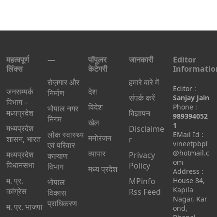
महत्वपूर्ण
—
पॉपुलर
जानकारी
Editor
लिंक्स
केटेगरी
Informatio
रोज़गार और
हमारे बारे में
Editor :
जनसम्पर्क
देश
निर्माण
संपर्क करें
Sanjay Jain
विभाग –
विदेश
Phone :
भोपाल नगर
मध्यप्रदेश
विज्ञापन
989394052
निगम
खेल
1
मध्यप्रदेश
Disclaime
लोक स्वास्थ्य
EMail Id :
मनोरंजन
शासन, भारत
r
vineetpbpl
एवं परिवार
व्यापार
@hotmail.c
मध्‍यप्रदेश
Privacy
कल्याण
om
विधानसभा
Policy
विभाग
मध्य प्रदेश
Address :
म. प्र.
MPinfo
House 84,
भोपाल
Kapila
कांग्रेस
Rss Feed
विकास
Nagar, Kar
प्राधिकरण
म. प्र. भाजपा
ond,