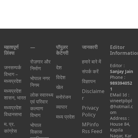
महत्वपूर्ण
—
पॉपुलर
जानकारी
Editor
लिंक्स
केटेगरी
Informatio
रोज़गार और
हमारे बारे में
Editor :
जनसम्पर्क
देश
निर्माण
संपर्क करें
Sanjay Jain
विभाग –
विदेश
Phone :
भोपाल नगर
मध्यप्रदेश
विज्ञापन
989394052
निगम
खेल
1
मध्यप्रदेश
Disclaime
लोक स्वास्थ्य
EMail Id :
मनोरंजन
शासन, भारत
r
vineetpbpl
एवं परिवार
व्यापार
@hotmail.c
मध्‍यप्रदेश
Privacy
कल्याण
om
विधानसभा
Policy
विभाग
मध्य प्रदेश
Address :
म. प्र.
MPinfo
House 84,
भोपाल
Kapila
कांग्रेस
Rss Feed
विकास
Nagar, Kar