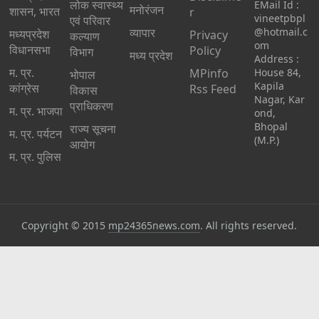
लोक स्वास्थ्य
EMail Id :
मनोरंजन
शासन, भारत
r
vineetpbpl
एवं परिवार
व्यापार
@hotmail.c
मध्‍यप्रदेश
Privacy
कल्याण
om
विधानसभा
Policy
विभाग
मध्य प्रदेश
Address :
म. प्र.
MPinfo
House 84,
भोपाल
Kapila
कांग्रेस
Rss Feed
विकास
Nagar, Kar
प्राधिकरण
म. प्र. भाजपा
ond,
Bhopal
राज्य सूचना
म. प्र. पर्यटन
(M.P.)
आयोग
म. प्र. पुलिस
Copyright © 2015
mp24365news.com
. All rights reserved.