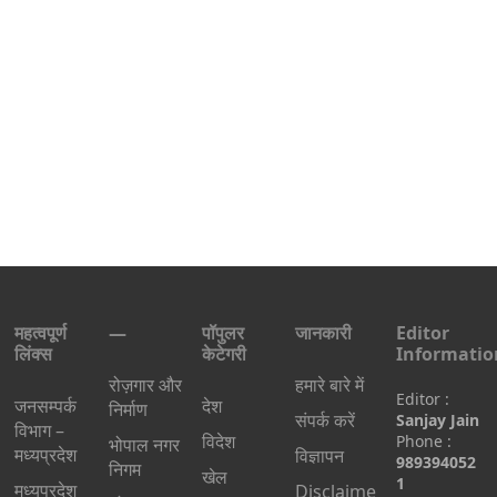
महत्वपूर्ण
—
पॉपुलर
जानकारी
Editor
लिंक्स
केटेगरी
Informatio
रोज़गार और
हमारे बारे में
Editor :
जनसम्पर्क
देश
निर्माण
संपर्क करें
Sanjay Jain
विभाग –
विदेश
Phone :
भोपाल नगर
मध्यप्रदेश
विज्ञापन
989394052
निगम
खेल
1
मध्यप्रदेश
Disclaime