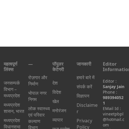
महत्वपूर्ण
—
पॉपुलर
जानकारी
Editor
लिंक्स
केटेगरी
Informatio
रोज़गार और
हमारे बारे में
Editor :
जनसम्पर्क
देश
निर्माण
संपर्क करें
Sanjay Jain
विभाग –
विदेश
Phone :
भोपाल नगर
मध्यप्रदेश
विज्ञापन
989394052
निगम
खेल
1
मध्यप्रदेश
Disclaime
लोक स्वास्थ्य
EMail Id :
मनोरंजन
शासन, भारत
r
vineetpbpl
एवं परिवार
व्यापार
@hotmail.c
मध्‍यप्रदेश
Privacy
कल्याण
om
विधानसभा
Policy
विभाग