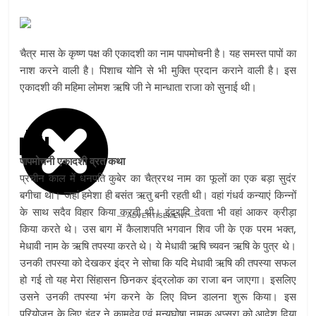
चैत्र मास के कृष्ण पक्ष की एकादशी का नाम पापमोचनी है। यह समस्त पापों का
नाश करने वाली है। पिशाच योनि से भी मुक्ति प्रदान कराने वाली है। इस
एकादशी की महिमा लोमश ऋषि जी ने मान्धाता राजा को सुनाई थी।
पापमोचनी एकादशी व्रत कथा
प्रचीन काल में धनपति कुबेर का चैत्ररथ नाम का फूलों का एक बड़ा सुदंर
बगीचा था। जहां हमेशा ही बसंत ऋतु बनी रहती थी। वहां गंधर्व कन्याएं किन्नों
के साथ सदैव विहार किया करती थी। इंद्रादि देवता भी वहां आकर क्रीड़ा
–– ADVERTISEMENT ––
किया करते थे। उस बाग में कैलाशपति भगवान शिव जी के एक परम भक्त,
मेधावी नाम के ऋषि तपस्या करते थे। ये मेधावी ऋषि च्यवन ऋषि के पुत्र थे।
उनकी तपस्या को देखकर इंद्र ने सोचा कि यदि मेधावी ऋषि की तपस्या सफल
हो गई तो यह मेरा सिंहासन छिनकर इंद्रलोक का राजा बन जाएगा। इसलिए
उसने उनकी तपस्या भंग करने के लिए विघ्न डालना शुरू किया। इस
परियोजन के लिए इंद्र ने कामदेव एवं मन्यूघोषा नामक अप्सरा को आदेश दिया