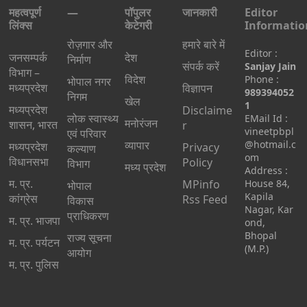
महत्वपूर्ण
—
पॉपुलर
जानकारी
Editor
लिंक्स
केटेगरी
Informatio
रोज़गार और
हमारे बारे में
Editor :
जनसम्पर्क
देश
निर्माण
संपर्क करें
Sanjay Jain
विभाग –
विदेश
Phone :
भोपाल नगर
मध्यप्रदेश
विज्ञापन
989394052
निगम
खेल
1
मध्यप्रदेश
Disclaime
लोक स्वास्थ्य
EMail Id :
मनोरंजन
शासन, भारत
r
vineetpbpl
एवं परिवार
व्यापार
@hotmail.c
मध्‍यप्रदेश
Privacy
कल्याण
om
विधानसभा
Policy
विभाग
मध्य प्रदेश
Address :
म. प्र.
MPinfo
House 84,
भोपाल
Kapila
कांग्रेस
Rss Feed
विकास
Nagar, Kar
प्राधिकरण
म. प्र. भाजपा
ond,
Bhopal
राज्य सूचना
म. प्र. पर्यटन
(M.P.)
आयोग
म. प्र. पुलिस