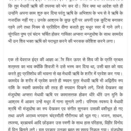
कि तुम मेधावी ऋषि की तपस्या को भंग कर दो। फिर क्या था आदेश पाते ही
उन्होंने अपना काम शुरु कर दिया परंतु ऋषि के अभिशाप के भय से वे ऋषि के
नजदीक नहीं गए। उनके आश्रम के कुछ दूरी पर अपनी एक कुटिया बनाकर
रहने लगे तथा नियम से प्रतिदिन वीणा बजाते हुए मधुर स्वर में गाने लगे।
सुंगधित पुष्प एवं चंदन चर्चित होकर गायिका अप्सरा मन्जुघोषा के साथ कामदेव
भी उन शिव भक्त ऋषि को पराभूत करने की भरसक कोशिश करने लगा।
एक तो देवराज इंद्र की आज्ञा अौर फिर ऊपर से शिव जी के प्रति प्रबल
शत्रुता का भाव क्योंकि शिवजी ने उसे भस्म कर दिया था, उसी बात को याद
करते हुए प्रतिशोध की भावना से वह मेधावी ऋषि के शरीर में प्रवेश कर गया।
कामदेव के शरीर में प्रवेश करते ही च्यवन पुत्र मेधावी ऋषि भी अद्वितीय रुप
राशि के स्वामी कामदेव की तरह ही रुपवान दिखने लगे, जिसे देखकर वह
मंजुघोषा अप्सरा मेधावी ऋषि पर कामासत्तक होकर धीरे धीरे उन मुनि के
आश्रम में आकर उन्हें मधुर में गाना सुनाने लगी। परिणाम स्वरूप वे मेधावी
श्रषि भी मंजूघोषा का रुप देखकर एव संगीत सुनकर उसकी वशीभूत हो गए
तथा अपने अराध्य भगवान चंद्रमौली गौरीनाथ को भूल गए। भजन, साधन,
तपस्या, ब्रह्मचर्य आदि छोड़कर उस रमणी के साथ हास परिहास, विहीर विनोद
में दिन बिताने लगे। इस प्रकार उनका बहुत सा समय निकल गया। मंजूघोषा