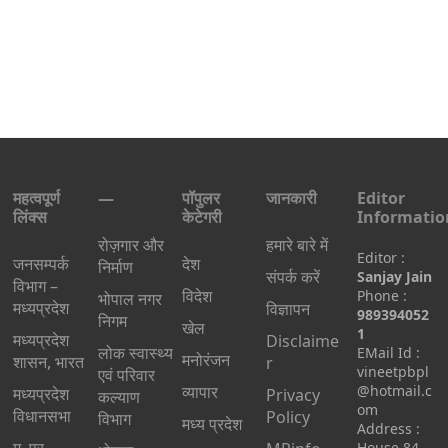
महत्वपूर्ण
—
पॉपुलर
जानकारी
Editor
लिंक्स
केटेगरी
Informatio
रोज़गार और
हमारे बारे में
Editor :
जनसम्पर्क
देश
निर्माण
संपर्क करें
Sanjay Jain
विभाग –
विदेश
Phone :
भोपाल नगर
मध्यप्रदेश
विज्ञापन
989394052
निगम
खेल
1
मध्यप्रदेश
Disclaime
लोक स्वास्थ्य
EMail Id :
मनोरंजन
शासन, भारत
r
vineetpbpl
एवं परिवार
व्यापार
@hotmail.c
मध्‍यप्रदेश
Privacy
कल्याण
om
विधानसभा
Policy
विभाग
मध्य प्रदेश
Address :
House 84,