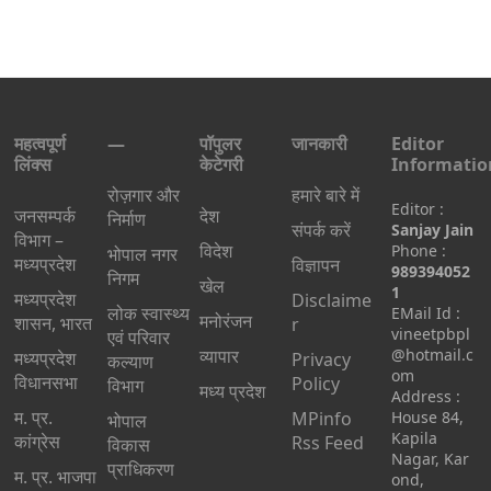
महत्वपूर्ण
—
पॉपुलर
जानकारी
Editor
लिंक्स
केटेगरी
Informatio
रोज़गार और
हमारे बारे में
Editor :
जनसम्पर्क
देश
निर्माण
संपर्क करें
Sanjay Jain
विभाग –
विदेश
Phone :
भोपाल नगर
मध्यप्रदेश
विज्ञापन
989394052
निगम
खेल
1
मध्यप्रदेश
Disclaime
लोक स्वास्थ्य
EMail Id :
मनोरंजन
शासन, भारत
r
vineetpbpl
एवं परिवार
व्यापार
@hotmail.c
मध्‍यप्रदेश
Privacy
कल्याण
om
विधानसभा
Policy
विभाग
मध्य प्रदेश
Address :
म. प्र.
MPinfo
House 84,
भोपाल
Kapila
कांग्रेस
Rss Feed
विकास
Nagar, Kar
प्राधिकरण
म. प्र. भाजपा
ond,