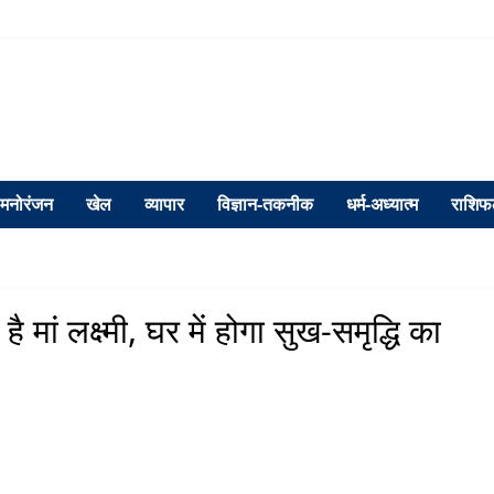
मनोरंजन
खेल
व्यापार
विज्ञान-तकनीक
धर्म-अध्यात्म
राशि
ै मां लक्ष्मी, घर में होगा सुख-समृद्धि का