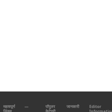
महत्वपूर्ण
—
पॉपुलर
जानकारी
Editor
लिंक्स
केटेगरी
Informatio