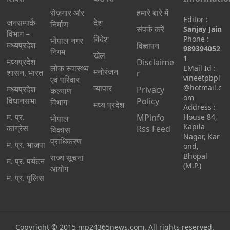
रोज़गार और
हमारे बारे में
Editor :
जनसम्पर्क
देश
निर्माण
संपर्क करें
Sanjay Jain
विभाग –
विदेश
Phone :
भोपाल नगर
मध्यप्रदेश
विज्ञापन
989394052
निगम
खेल
1
मध्यप्रदेश
Disclaime
लोक स्वास्थ्य
EMail Id :
मनोरंजन
शासन, भारत
r
vineetpbpl
एवं परिवार
व्यापार
@hotmail.c
मध्‍यप्रदेश
Privacy
कल्याण
om
विधानसभा
Policy
विभाग
मध्य प्रदेश
Address :
म. प्र.
MPinfo
House 84,
भोपाल
Kapila
कांग्रेस
Rss Feed
विकास
Nagar, Kar
प्राधिकरण
म. प्र. भाजपा
ond,
Bhopal
राज्य सूचना
म. प्र. पर्यटन
(M.P.)
आयोग
म. प्र. पुलिस
Copyright © 2015
mp24365news.com
. All rights reserved.