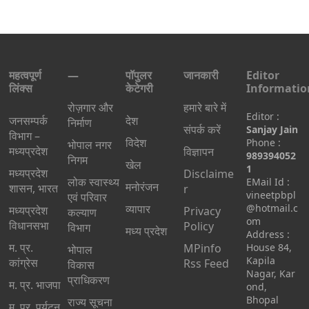
महत्वपूर्ण
—
पॉपुलर
जानकारी
Editor
लिंक्स
केटेगरी
Informatio
रोज़गार और
हमारे बारे में
Editor :
जनसम्पर्क
देश
निर्माण
संपर्क करें
Sanjay Jain
विभाग –
विदेश
Phone :
भोपाल नगर
मध्यप्रदेश
विज्ञापन
989394052
निगम
खेल
1
मध्यप्रदेश
Disclaime
लोक स्वास्थ्य
EMail Id :
मनोरंजन
शासन, भारत
r
vineetpbpl
एवं परिवार
व्यापार
@hotmail.c
मध्‍यप्रदेश
Privacy
कल्याण
om
विधानसभा
Policy
विभाग
मध्य प्रदेश
Address :
म. प्र.
MPinfo
House 84,
भोपाल
Kapila
कांग्रेस
Rss Feed
विकास
Nagar, Kar
प्राधिकरण
म. प्र. भाजपा
ond,
Bhopal
राज्य सूचना
म. प्र. पर्यटन