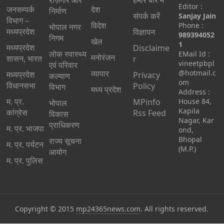
रोज़गार और
हमारे बारे में
Editor :
जनसम्पर्क
देश
निर्माण
संपर्क करें
Sanjay Jain
विभाग –
विदेश
Phone :
भोपाल नगर
मध्यप्रदेश
विज्ञापन
989394052
निगम
खेल
1
मध्यप्रदेश
Disclaime
लोक स्वास्थ्य
EMail Id :
मनोरंजन
शासन, भारत
r
vineetpbpl
एवं परिवार
व्यापार
@hotmail.c
मध्‍यप्रदेश
Privacy
कल्याण
om
विधानसभा
Policy
विभाग
मध्य प्रदेश
Address :
म. प्र.
MPinfo
House 84,
भोपाल
Kapila
कांग्रेस
Rss Feed
विकास
Nagar, Kar
प्राधिकरण
म. प्र. भाजपा
ond,
Bhopal
राज्य सूचना
म. प्र. पर्यटन
(M.P.)
आयोग
म. प्र. पुलिस
Copyright © 2015
mp24365news.com
. All rights reserved.