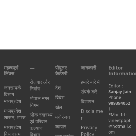
महत्वपूर्ण
—
पॉपुलर
जानकारी
Editor
लिंक्स
केटेगरी
Informatio
रोज़गार और
हमारे बारे में
Editor :
जनसम्पर्क
देश
निर्माण
संपर्क करें
Sanjay Jain
विभाग –
विदेश
Phone :
भोपाल नगर
मध्यप्रदेश
विज्ञापन
989394052
निगम
खेल
1
मध्यप्रदेश
Disclaime
लोक स्वास्थ्य
EMail Id :
मनोरंजन
शासन, भारत
r
vineetpbpl
एवं परिवार
व्यापार
@hotmail.c
मध्‍यप्रदेश
Privacy
कल्याण
om
विधानसभा
Policy
विभाग