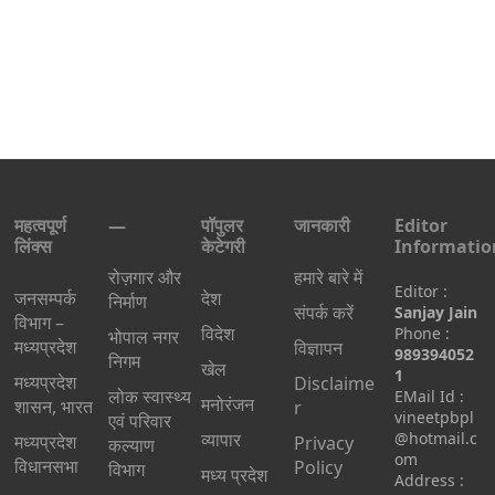
महत्वपूर्ण
—
पॉपुलर
जानकारी
Editor
लिंक्स
केटेगरी
Informatio
रोज़गार और
हमारे बारे में
Editor :
जनसम्पर्क
देश
निर्माण
संपर्क करें
Sanjay Jain
विभाग –
विदेश
Phone :
भोपाल नगर
मध्यप्रदेश
विज्ञापन
989394052
निगम
खेल
1
मध्यप्रदेश
Disclaime
लोक स्वास्थ्य
EMail Id :
मनोरंजन
शासन, भारत
r
vineetpbpl
एवं परिवार
व्यापार
@hotmail.c
मध्‍यप्रदेश
Privacy
कल्याण
om
विधानसभा
Policy
विभाग
मध्य प्रदेश
Address :