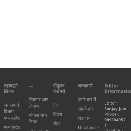
महत्वपूर्ण
—
पॉपुलर
जानकारी
Editor
लिंक्स
केटेगरी
Informatio
रोज़गार और
हमारे बारे में
Editor :
जनसम्पर्क
देश
निर्माण
संपर्क करें
Sanjay Jain
विभाग –
विदेश
Phone :
भोपाल नगर
मध्यप्रदेश
विज्ञापन
989394052
निगम
खेल
1
मध्यप्रदेश
Disclaime
EMail Id :