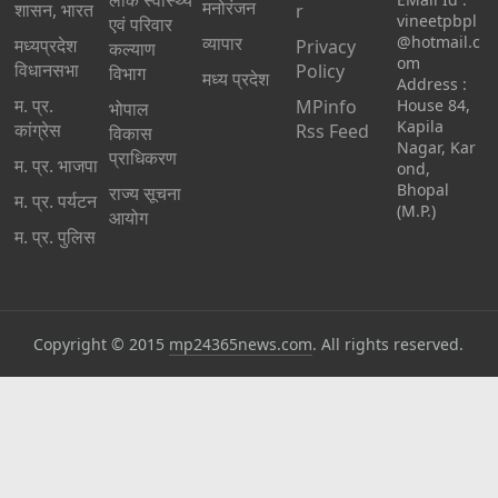
लोक स्वास्थ्य
मनोरंजन
शासन, भारत
r
vineetpbpl
एवं परिवार
व्यापार
@hotmail.c
मध्‍यप्रदेश
Privacy
कल्याण
om
विधानसभा
Policy
विभाग
मध्य प्रदेश
Address :
म. प्र.
MPinfo
House 84,
भोपाल
Kapila
कांग्रेस
Rss Feed
विकास
Nagar, Kar
प्राधिकरण
म. प्र. भाजपा
ond,
Bhopal
राज्य सूचना
म. प्र. पर्यटन
(M.P.)
आयोग
म. प्र. पुलिस
Copyright © 2015
mp24365news.com
. All rights reserved.