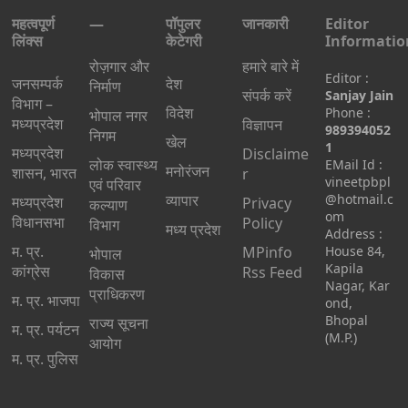
महत्वपूर्ण
—
पॉपुलर
जानकारी
Editor
लिंक्स
केटेगरी
Informatio
रोज़गार और
हमारे बारे में
Editor :
जनसम्पर्क
देश
निर्माण
संपर्क करें
Sanjay Jain
विभाग –
विदेश
Phone :
भोपाल नगर
मध्यप्रदेश
विज्ञापन
989394052
निगम
खेल
1
मध्यप्रदेश
Disclaime
लोक स्वास्थ्य
EMail Id :
मनोरंजन
शासन, भारत
r
vineetpbpl
एवं परिवार
व्यापार
@hotmail.c
मध्‍यप्रदेश
Privacy
कल्याण
om
विधानसभा
Policy
विभाग
मध्य प्रदेश
Address :
म. प्र.
MPinfo
House 84,
भोपाल
Kapila
कांग्रेस
Rss Feed
विकास
Nagar, Kar
प्राधिकरण
म. प्र. भाजपा
ond,
Bhopal
राज्य सूचना
म. प्र. पर्यटन
(M.P.)
आयोग
म. प्र. पुलिस