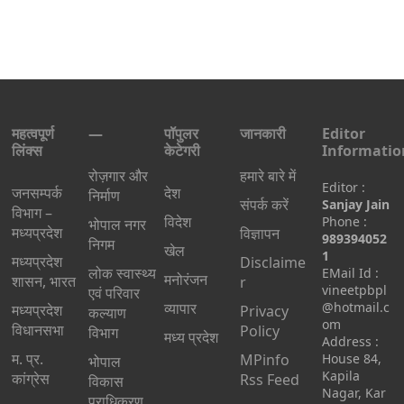
महत्वपूर्ण
—
पॉपुलर
जानकारी
Editor
लिंक्स
केटेगरी
Informatio
रोज़गार और
हमारे बारे में
Editor :
जनसम्पर्क
देश
निर्माण
संपर्क करें
Sanjay Jain
विभाग –
विदेश
Phone :
भोपाल नगर
मध्यप्रदेश
विज्ञापन
989394052
निगम
खेल
1
मध्यप्रदेश
Disclaime
लोक स्वास्थ्य
EMail Id :
मनोरंजन
शासन, भारत
r
vineetpbpl
एवं परिवार
व्यापार
@hotmail.c
मध्‍यप्रदेश
Privacy
कल्याण
om
विधानसभा
Policy
विभाग
मध्य प्रदेश
Address :
म. प्र.
MPinfo
House 84,
भोपाल
Kapila
कांग्रेस
Rss Feed
विकास
Nagar, Kar
प्राधिकरण