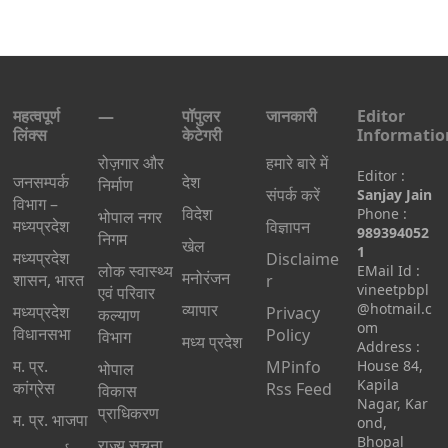
महत्वपूर्ण
—
पॉपुलर
जानकारी
Editor
लिंक्स
केटेगरी
Informatio
रोज़गार और
हमारे बारे में
Editor :
जनसम्पर्क
देश
निर्माण
संपर्क करें
Sanjay Jain
विभाग –
विदेश
Phone :
भोपाल नगर
मध्यप्रदेश
विज्ञापन
989394052
निगम
खेल
1
मध्यप्रदेश
Disclaime
लोक स्वास्थ्य
EMail Id :
मनोरंजन
शासन, भारत
r
vineetpbpl
एवं परिवार
व्यापार
@hotmail.c
मध्‍यप्रदेश
Privacy
कल्याण
om
विधानसभा
Policy
विभाग
मध्य प्रदेश
Address :
म. प्र.
MPinfo
House 84,
भोपाल
Kapila
कांग्रेस
Rss Feed
विकास
Nagar, Kar
प्राधिकरण
म. प्र. भाजपा
ond,
Bhopal
राज्य सूचना