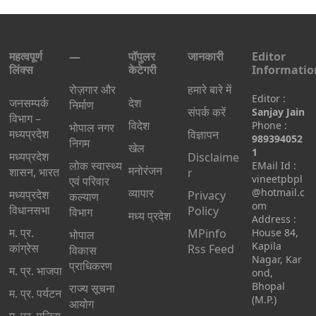
महत्वपूर्ण
—
पॉपुलर
जानकारी
Editor
लिंक्स
केटेगरी
Informatio
रोज़गार और
हमारे बारे में
Editor :
जनसम्पर्क
देश
निर्माण
संपर्क करें
Sanjay Jain
विभाग –
विदेश
Phone :
भोपाल नगर
मध्यप्रदेश
विज्ञापन
989394052
निगम
खेल
1
मध्यप्रदेश
Disclaime
लोक स्वास्थ्य
EMail Id :
मनोरंजन
शासन, भारत
r
vineetpbpl
एवं परिवार
व्यापार
@hotmail.c
मध्‍यप्रदेश
Privacy
कल्याण
om
विधानसभा
Policy
विभाग
मध्य प्रदेश
Address :
म. प्र.
MPinfo
House 84,
भोपाल
Kapila
कांग्रेस
Rss Feed
विकास
Nagar, Kar
प्राधिकरण
म. प्र. भाजपा
ond,
Bhopal
राज्य सूचना
म. प्र. पर्यटन
(M.P.)
आयोग