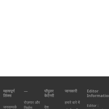
महत्वपूर्ण
—
पॉपुलर
जानकारी
Editor
लिंक्स
केटेगरी
Informatio
रोज़गार और
हमारे बारे में
Editor :
जनसम्पर्क
देश
निर्माण