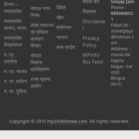
संपर्क करें
Sanjay Jain
विभाग –
विदेश
Phone :
भोपाल नगर
मध्यप्रदेश
विज्ञापन
989394052
निगम
खेल
1
मध्यप्रदेश
Disclaime
लोक स्वास्थ्य
EMail Id :
मनोरंजन
शासन, भारत
r
vineetpbpl
एवं परिवार
व्यापार
@hotmail.c
मध्‍यप्रदेश
Privacy
कल्याण
om
विधानसभा
Policy
विभाग
मध्य प्रदेश
Address :
म. प्र.
MPinfo
House 84,
भोपाल
Kapila
कांग्रेस
Rss Feed
विकास
Nagar, Kar
प्राधिकरण
म. प्र. भाजपा
ond,
Bhopal
राज्य सूचना
म. प्र. पर्यटन
(M.P.)
आयोग
म. प्र. पुलिस
Copyright © 2015
mp24365news.com
. All rights reserved.