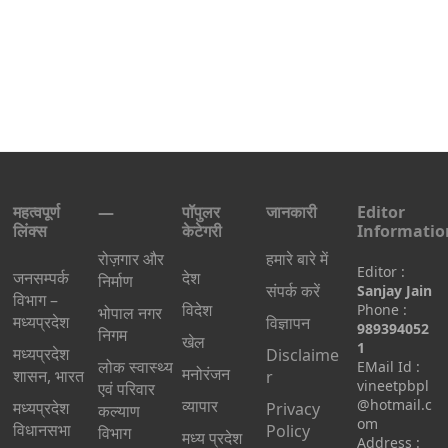
महत्वपूर्ण
—
पॉपुलर
जानकारी
Editor
लिंक्स
केटेगरी
Informatio
रोज़गार और
हमारे बारे में
Editor :
जनसम्पर्क
देश
निर्माण
संपर्क करें
Sanjay Jain
विभाग –
विदेश
Phone :
भोपाल नगर
मध्यप्रदेश
विज्ञापन
989394052
निगम
खेल
1
मध्यप्रदेश
Disclaime
लोक स्वास्थ्य
EMail Id :
मनोरंजन
शासन, भारत
r
vineetpbpl
एवं परिवार
व्यापार
@hotmail.c
मध्‍यप्रदेश
Privacy
कल्याण
om
विधानसभा
Policy
विभाग
मध्य प्रदेश
Address :