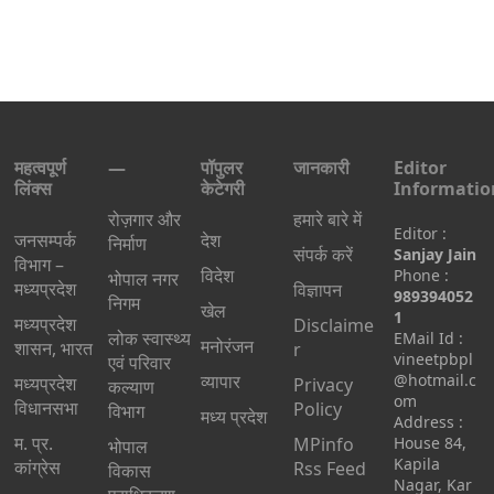
महत्वपूर्ण
—
पॉपुलर
जानकारी
Editor
लिंक्स
केटेगरी
Informatio
रोज़गार और
हमारे बारे में
Editor :
जनसम्पर्क
देश
निर्माण
संपर्क करें
Sanjay Jain
विभाग –
विदेश
Phone :
भोपाल नगर
मध्यप्रदेश
विज्ञापन
989394052
निगम
खेल
1
मध्यप्रदेश
Disclaime
लोक स्वास्थ्य
EMail Id :
मनोरंजन
शासन, भारत
r
vineetpbpl
एवं परिवार
व्यापार
@hotmail.c
मध्‍यप्रदेश
Privacy
कल्याण
om
विधानसभा
Policy
विभाग
मध्य प्रदेश
Address :
म. प्र.
MPinfo
House 84,
भोपाल
Kapila
कांग्रेस
Rss Feed
विकास
Nagar, Kar