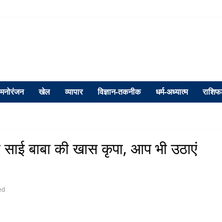
मनोरंजन
खेल
व्यापार
विज्ञान-तकनीक
धर्म-अध्यात्म
राशि
े साई बाबा की खास कृपा, आप भी उठाएं
ed