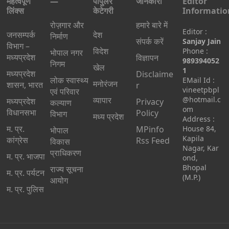
महत्वपूर्ण
—
पॉपुलर
जानकारी
Editor
लिंक्स
केटेगरी
Informatio
रोज़गार और
हमारे बारे में
Editor :
जनसम्पर्क
देश
निर्माण
संपर्क करें
Sanjay Jain
विभाग –
विदेश
Phone :
भोपाल नगर
मध्यप्रदेश
विज्ञापन
989394052
निगम
खेल
1
मध्यप्रदेश
Disclaime
लोक स्वास्थ्य
EMail Id :
मनोरंजन
शासन, भारत
r
vineetpbpl
एवं परिवार
व्यापार
@hotmail.c
मध्‍यप्रदेश
Privacy
कल्याण
om
विधानसभा
Policy
विभाग
मध्य प्रदेश
Address :
म. प्र.
MPinfo
House 84,
भोपाल
Kapila
कांग्रेस
Rss Feed
विकास
Nagar, Kar
प्राधिकरण
म. प्र. भाजपा
ond,
Bhopal
राज्य सूचना
म. प्र. पर्यटन
(M.P.)
आयोग
म. प्र. पुलिस