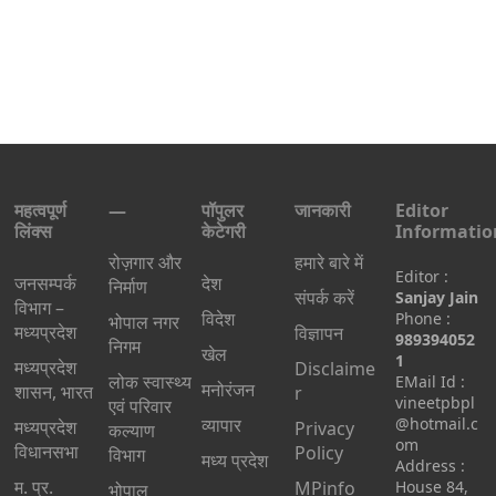
महत्वपूर्ण
—
पॉपुलर
जानकारी
Editor
लिंक्स
केटेगरी
Informatio
रोज़गार और
हमारे बारे में
Editor :
जनसम्पर्क
देश
निर्माण
संपर्क करें
Sanjay Jain
विभाग –
विदेश
Phone :
भोपाल नगर
मध्यप्रदेश
विज्ञापन
989394052
निगम
खेल
1
मध्यप्रदेश
Disclaime
लोक स्वास्थ्य
EMail Id :
मनोरंजन
शासन, भारत
r
vineetpbpl
एवं परिवार
व्यापार
@hotmail.c
मध्‍यप्रदेश
Privacy
कल्याण
om
विधानसभा
Policy
विभाग
मध्य प्रदेश
Address :
म. प्र.
MPinfo
House 84,
भोपाल