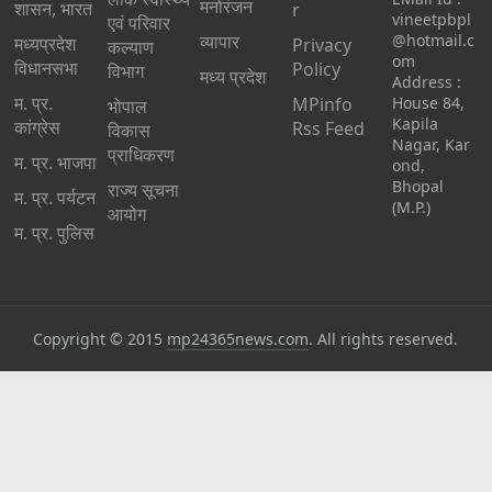
मनोरंजन
शासन, भारत
r
vineetpbpl
एवं परिवार
व्यापार
@hotmail.c
मध्‍यप्रदेश
Privacy
कल्याण
om
विधानसभा
Policy
विभाग
मध्य प्रदेश
Address :
म. प्र.
MPinfo
House 84,
भोपाल
Kapila
कांग्रेस
Rss Feed
विकास
Nagar, Kar
प्राधिकरण
म. प्र. भाजपा
ond,
Bhopal
राज्य सूचना
म. प्र. पर्यटन
(M.P.)
आयोग
म. प्र. पुलिस
Copyright © 2015
mp24365news.com
. All rights reserved.