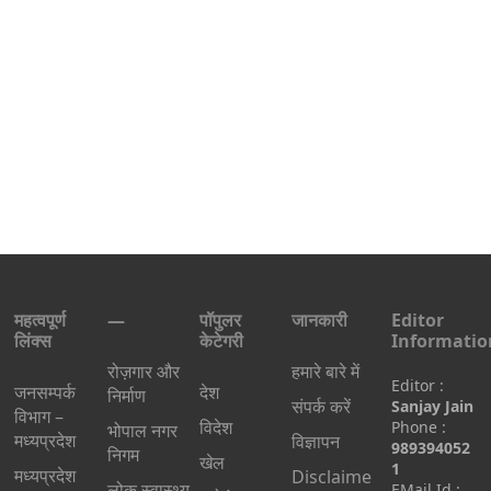
महत्वपूर्ण
—
पॉपुलर
जानकारी
Editor
लिंक्स
केटेगरी
Informatio
रोज़गार और
हमारे बारे में
Editor :
जनसम्पर्क
देश
निर्माण
संपर्क करें
Sanjay Jain
विभाग –
विदेश
Phone :
भोपाल नगर
मध्यप्रदेश
विज्ञापन
989394052
निगम
खेल
1
मध्यप्रदेश
Disclaime
लोक स्वास्थ्य
EMail Id :