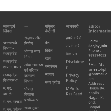
महत्वपूर्ण
—
पॉपुलर
जानकारी
Editor
लिंक्स
केटेगरी
Informatio
रोज़गार और
हमारे बारे में
Editor :
जनसम्पर्क
देश
निर्माण
संपर्क करें
Sanjay Jain
विभाग –
विदेश
Phone :
भोपाल नगर
मध्यप्रदेश
विज्ञापन
989394052
निगम
खेल
1
मध्यप्रदेश
Disclaime
लोक स्वास्थ्य
EMail Id :
मनोरंजन
शासन, भारत
r
vineetpbpl
एवं परिवार
व्यापार
@hotmail.c
मध्‍यप्रदेश
Privacy
कल्याण
om
विधानसभा
Policy
विभाग
मध्य प्रदेश
Address :
म. प्र.
MPinfo
House 84,
भोपाल
Kapila
कांग्रेस
Rss Feed
विकास
Nagar, Kar
प्राधिकरण
म. प्र. भाजपा
ond,
Bhopal
राज्य सूचना
म. प्र. पर्यटन