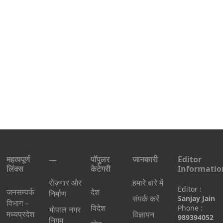
महत्वपूर्ण
—
पॉपुलर
जानकारी
Editor
लिंक्स
केटेगरी
Informatio
रोज़गार और
हमारे बारे में
Editor :
जनसम्पर्क
देश
निर्माण
संपर्क करें
Sanjay Jain
विभाग –
विदेश
Phone :
भोपाल नगर
मध्यप्रदेश
विज्ञापन
989394052
निगम