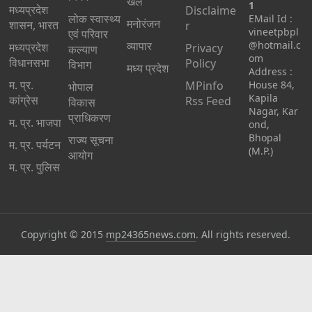
खेल
1
मध्यप्रदेश
Disclaime
लोक स्वास्थ्य
EMail Id :
मनोरंजन
शासन, भारत
r
vineetpbpl
एवं परिवार
व्यापार
@hotmail.c
मध्‍यप्रदेश
Privacy
कल्याण
om
विधानसभा
Policy
विभाग
मध्य प्रदेश
Address :
म. प्र.
MPinfo
House 84,
भोपाल
Kapila
कांग्रेस
Rss Feed
विकास
Nagar, Kar
प्राधिकरण
म. प्र. भाजपा
ond,
Bhopal
राज्य सूचना
म. प्र. पर्यटन
(M.P.)
आयोग
म. प्र. पुलिस
Copyright © 2015
mp24365news.com
. All rights reserved.