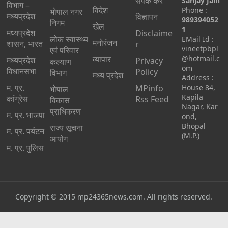
संपर्क करें
Sanjay Jain
विभाग –
विदेश
Phone :
भोपाल नगर
मध्यप्रदेश
विज्ञापन
989394052
निगम
खेल
1
मध्यप्रदेश
Disclaime
लोक स्वास्थ्य
EMail Id :
मनोरंजन
शासन, भारत
r
vineetpbpl
एवं परिवार
व्यापार
@hotmail.c
मध्‍यप्रदेश
Privacy
कल्याण
om
विधानसभा
Policy
विभाग
मध्य प्रदेश
Address :
म. प्र.
MPinfo
House 84,
भोपाल
Kapila
कांग्रेस
Rss Feed
विकास
Nagar, Kar
प्राधिकरण
म. प्र. भाजपा
ond,
Bhopal
राज्य सूचना
म. प्र. पर्यटन
(M.P.)
आयोग
म. प्र. पुलिस
Copyright © 2015
mp24365news.com
. All rights reserved.