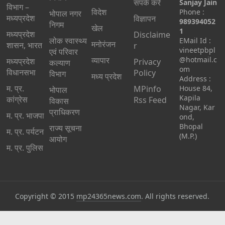
संपर्क करें
Sanjay Jain
विभाग –
विदेश
Phone :
भोपाल नगर
मध्यप्रदेश
विज्ञापन
989394052
निगम
खेल
1
मध्यप्रदेश
Disclaime
लोक स्वास्थ्य
EMail Id :
मनोरंजन
शासन, भारत
r
vineetpbpl
एवं परिवार
व्यापार
@hotmail.c
मध्‍यप्रदेश
Privacy
कल्याण
om
विधानसभा
Policy
विभाग
मध्य प्रदेश
Address :
म. प्र.
MPinfo
House 84,
भोपाल
Kapila
कांग्रेस
Rss Feed
विकास
Nagar, Kar
प्राधिकरण
म. प्र. भाजपा
ond,
Bhopal
राज्य सूचना
म. प्र. पर्यटन
(M.P.)
आयोग
म. प्र. पुलिस
Copyright © 2015
mp24365news.com
. All rights reserved.