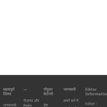
महत्वपूर्ण
—
पॉपुलर
जानकारी
Editor
लिंक्स
केटेगरी
Informatio
रोज़गार और
हमारे बारे में
Editor :
जनसम्पर्क
देश
निर्माण