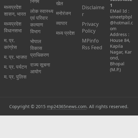
निगम
खेल
1
मध्यप्रदेश
Disclaime
लोक स्वास्थ्य
EMail Id :
मनोरंजन
शासन, भारत
r
vineetpbpl
एवं परिवार
व्यापार
@hotmail.c
मध्‍यप्रदेश
Privacy
कल्याण
om
विधानसभा
Policy
विभाग
मध्य प्रदेश
Address :
म. प्र.
MPinfo
House 84,
भोपाल
Kapila
कांग्रेस
Rss Feed
विकास
Nagar, Kar
प्राधिकरण
म. प्र. भाजपा
ond,
Bhopal
राज्य सूचना
म. प्र. पर्यटन
(M.P.)
आयोग
म. प्र. पुलिस
Copyright © 2015
mp24365news.com
. All rights reserved.