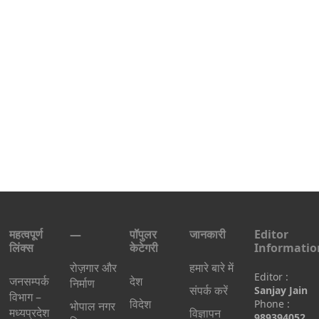
महत्वपूर्ण
—
पॉपुलर
जानकारी
Editor
लिंक्स
केटेगरी
Informatio
रोज़गार और
हमारे बारे में
Editor :
जनसम्पर्क
देश
निर्माण
संपर्क करें
Sanjay Jain
विभाग –
विदेश
Phone :
भोपाल नगर
मध्यप्रदेश
विज्ञापन
989394052