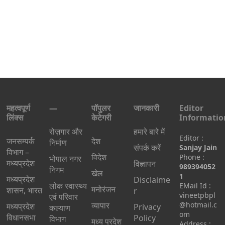
महत्वपूर्ण
—
पॉपुलर
जानकारी
Editor
लिंक्स
केटेगरी
Informatio
रोज़गार और
हमारे बारे में
Editor :
जनसम्पर्क
देश
निर्माण
संपर्क करें
Sanjay Jain
विभाग –
विदेश
Phone :
भोपाल नगर
मध्यप्रदेश
विज्ञापन
989394052
निगम
खेल
1
मध्यप्रदेश
Disclaime
लोक स्वास्थ्य
EMail Id :
मनोरंजन
शासन, भारत
r
vineetpbpl
एवं परिवार
व्यापार
@hotmail.c
मध्‍यप्रदेश
Privacy
कल्याण
om
विधानसभा
Policy
विभाग
मध्य प्रदेश
Address :