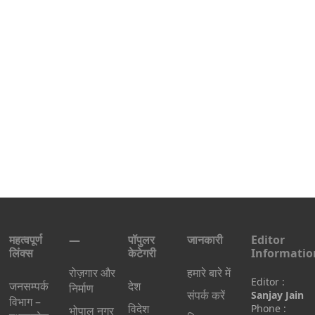
महत्वपूर्ण
—
पॉपुलर
जानकारी
Editor
लिंक्स
केटेगरी
Informatio
रोज़गार और
हमारे बारे में
Editor :
जनसम्पर्क
देश
निर्माण
संपर्क करें
Sanjay Jain
विभाग –
विदेश
Phone :
भोपाल नगर