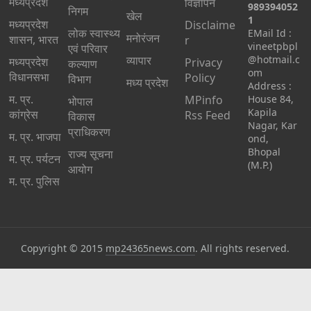
मध्यप्रदेश
विज्ञापन
989394052
निगम
खेल
1
मध्यप्रदेश
Disclaime
लोक स्वास्थ्य
EMail Id :
मनोरंजन
शासन, भारत
r
vineetpbpl
एवं परिवार
व्यापार
@hotmail.c
मध्‍यप्रदेश
Privacy
कल्याण
om
विधानसभा
Policy
विभाग
मध्य प्रदेश
Address :
म. प्र.
MPinfo
House 84,
भोपाल
Kapila
कांग्रेस
Rss Feed
विकास
Nagar, Kar
प्राधिकरण
म. प्र. भाजपा
ond,
Bhopal
राज्य सूचना
म. प्र. पर्यटन
(M.P.)
आयोग
म. प्र. पुलिस
Copyright © 2015
mp24365news.com
. All rights reserved.