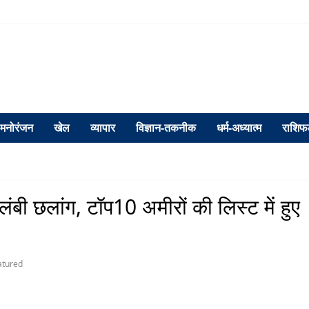
मनोरंजन
खेल
व्यापार
विज्ञान-तकनीक
धर्म-अध्यात्म
राशि
ंबी छलांग, टॉप10 अमीरों की लिस्ट में हुए
atured