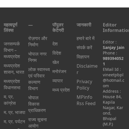
महत्वपूर्ण
—
पॉपुलर
जानकारी
Editor
लिंक्स
केटेगरी
Informatio
रोज़गार और
हमारे बारे में
Editor :
जनसम्पर्क
देश
निर्माण
संपर्क करें
Sanjay Jain
विभाग –
विदेश
Phone :
भोपाल नगर
मध्यप्रदेश
विज्ञापन
989394052
निगम
खेल
1
मध्यप्रदेश
Disclaime
लोक स्वास्थ्य
EMail Id :
मनोरंजन
शासन, भारत
r
vineetpbpl
एवं परिवार
व्यापार
@hotmail.c
मध्‍यप्रदेश
Privacy
कल्याण
om
विधानसभा
Policy
विभाग
मध्य प्रदेश
Address :
म. प्र.
MPinfo
House 84,
भोपाल
Kapila
कांग्रेस
Rss Feed
विकास
Nagar, Kar
प्राधिकरण
म. प्र. भाजपा
ond,
Bhopal
राज्य सूचना
म. प्र. पर्यटन
(M.P.)
आयोग