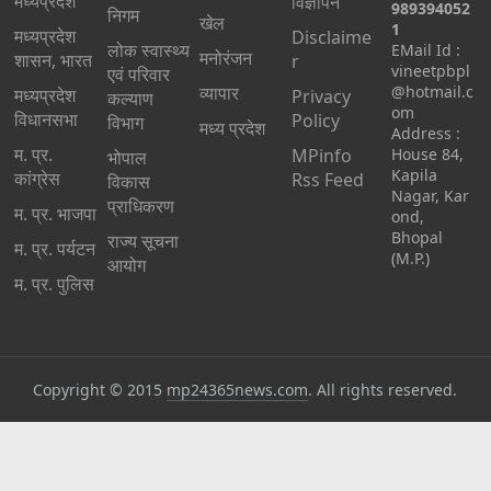
मध्यप्रदेश
विज्ञापन
989394052
निगम
खेल
1
मध्यप्रदेश
Disclaime
लोक स्वास्थ्य
EMail Id :
मनोरंजन
शासन, भारत
r
vineetpbpl
एवं परिवार
व्यापार
@hotmail.c
मध्‍यप्रदेश
Privacy
कल्याण
om
विधानसभा
Policy
विभाग
मध्य प्रदेश
Address :
म. प्र.
MPinfo
House 84,
भोपाल
Kapila
कांग्रेस
Rss Feed
विकास
Nagar, Kar
प्राधिकरण
म. प्र. भाजपा
ond,
Bhopal
राज्य सूचना
म. प्र. पर्यटन
(M.P.)
आयोग
म. प्र. पुलिस
Copyright © 2015
mp24365news.com
. All rights reserved.