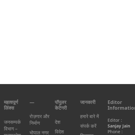
महत्वपूर्ण
—
पॉपुलर
जानकारी
Editor
लिंक्स
केटेगरी
Informatio
रोज़गार और
हमारे बारे में
Editor :
जनसम्पर्क
देश
निर्माण
संपर्क करें
Sanjay Jain
विभाग –
विदेश
Phone :
भोपाल नगर