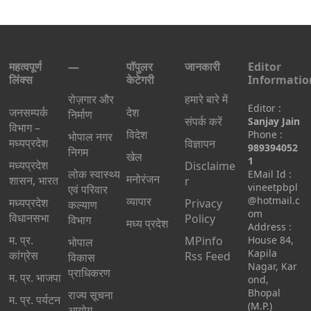
महत्वपूर्ण
—
पॉपुलर
जानकारी
Editor
लिंक्स
केटेगरी
Informatio
रोज़गार और
हमारे बारे में
Editor :
जनसम्पर्क
देश
निर्माण
संपर्क करें
Sanjay Jain
विभाग –
विदेश
Phone :
भोपाल नगर
मध्यप्रदेश
विज्ञापन
989394052
निगम
खेल
1
मध्यप्रदेश
Disclaime
लोक स्वास्थ्य
EMail Id :
मनोरंजन
शासन, भारत
r
vineetpbpl
एवं परिवार
व्यापार
@hotmail.c
मध्‍यप्रदेश
Privacy
कल्याण
om
विधानसभा
Policy
विभाग
मध्य प्रदेश
Address :
म. प्र.
MPinfo
House 84,
भोपाल
Kapila
कांग्रेस
Rss Feed
विकास
Nagar, Kar
प्राधिकरण
म. प्र. भाजपा
ond,
Bhopal
राज्य सूचना
म. प्र. पर्यटन
(M.P.)
आयोग