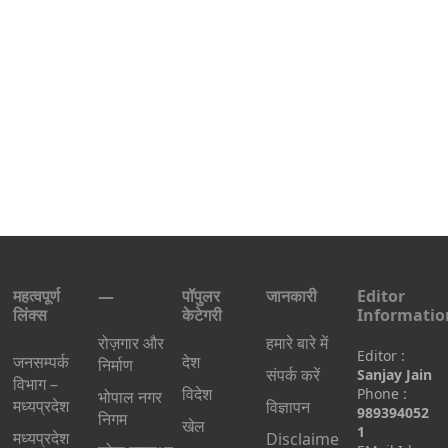
महत्वपूर्ण
—
पॉपुलर
जानकारी
Editor
लिंक्स
केटेगरी
Informatio
रोज़गार और
हमारे बारे में
Editor :
जनसम्पर्क
देश
निर्माण
संपर्क करें
Sanjay Jain
विभाग –
विदेश
Phone :
भोपाल नगर
मध्यप्रदेश
विज्ञापन
989394052
निगम
खेल
1
मध्यप्रदेश
Disclaime