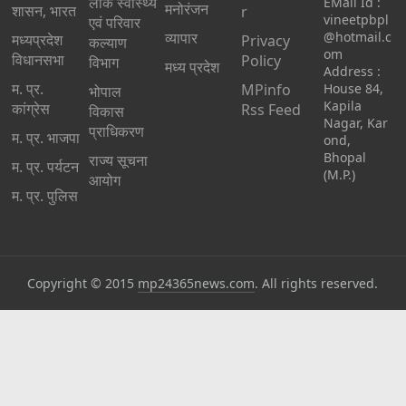
लोक स्वास्थ्य
EMail Id :
मनोरंजन
शासन, भारत
r
vineetpbpl
एवं परिवार
व्यापार
@hotmail.c
मध्‍यप्रदेश
Privacy
कल्याण
om
विधानसभा
Policy
विभाग
मध्य प्रदेश
Address :
म. प्र.
MPinfo
House 84,
भोपाल
Kapila
कांग्रेस
Rss Feed
विकास
Nagar, Kar
प्राधिकरण
म. प्र. भाजपा
ond,
Bhopal
राज्य सूचना
म. प्र. पर्यटन
(M.P.)
आयोग
म. प्र. पुलिस
Copyright © 2015
mp24365news.com
. All rights reserved.