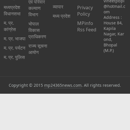
vineetpbpl
एवं परिवार
व्यापार
@hotmail.c
मध्‍यप्रदेश
Privacy
कल्याण
om
विधानसभा
Policy
विभाग
मध्य प्रदेश
Address :
म. प्र.
MPinfo
House 84,
भोपाल
Kapila
कांग्रेस
Rss Feed
विकास
Nagar, Kar
प्राधिकरण
म. प्र. भाजपा
ond,
Bhopal
राज्य सूचना
म. प्र. पर्यटन
(M.P.)
आयोग
म. प्र. पुलिस
Copyright © 2015
mp24365news.com
. All rights reserved.