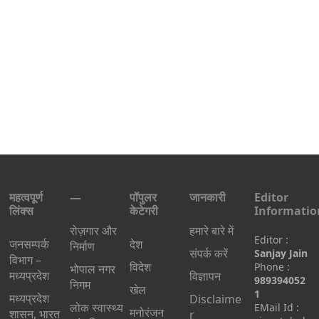
महत्वपूर्ण
—
पॉपुलर
जानकारी
Editor
लिंक्स
केटेगरी
Informatio
रोज़गार और
हमारे बारे में
Editor :
जनसम्पर्क
देश
निर्माण
संपर्क करें
Sanjay Jain
विभाग –
विदेश
Phone :
भोपाल नगर
मध्यप्रदेश
विज्ञापन
989394052
निगम
खेल
1
मध्यप्रदेश
Disclaime
लोक स्वास्थ्य
EMail Id :
मनोरंजन
शासन, भारत
r