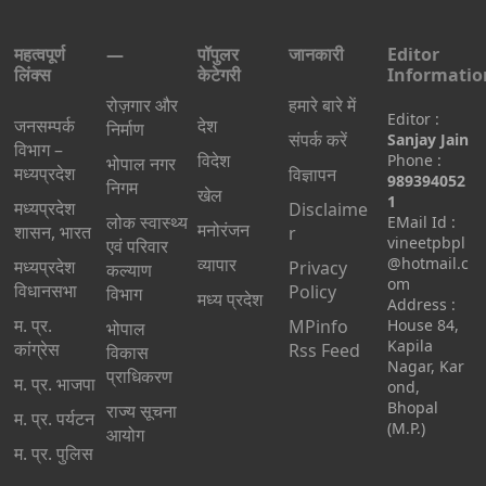
महत्वपूर्ण
—
पॉपुलर
जानकारी
Editor
लिंक्स
केटेगरी
Informatio
रोज़गार और
हमारे बारे में
Editor :
जनसम्पर्क
देश
निर्माण
संपर्क करें
Sanjay Jain
विभाग –
विदेश
Phone :
भोपाल नगर
मध्यप्रदेश
विज्ञापन
989394052
निगम
खेल
1
मध्यप्रदेश
Disclaime
लोक स्वास्थ्य
EMail Id :
मनोरंजन
शासन, भारत
r
vineetpbpl
एवं परिवार
व्यापार
@hotmail.c
मध्‍यप्रदेश
Privacy
कल्याण
om
विधानसभा
Policy
विभाग
मध्य प्रदेश
Address :
म. प्र.
MPinfo
House 84,
भोपाल
Kapila
कांग्रेस
Rss Feed
विकास
Nagar, Kar
प्राधिकरण
म. प्र. भाजपा
ond,
Bhopal
राज्य सूचना
म. प्र. पर्यटन
(M.P.)
आयोग
म. प्र. पुलिस