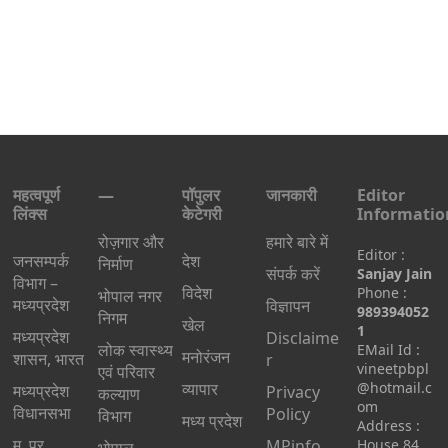
महत्वपूर्ण
—
पॉपुलर
जानकारी
Editor
लिंक्स
केटेगरी
Informatio
रोज़गार और
हमारे बारे में
Editor :
जनसम्पर्क
देश
निर्माण
संपर्क करें
Sanjay Jain
विभाग –
विदेश
Phone :
भोपाल नगर
मध्यप्रदेश
विज्ञापन
989394052
निगम
खेल
1
मध्यप्रदेश
Disclaime
लोक स्वास्थ्य
EMail Id :
मनोरंजन
शासन, भारत
r
vineetpbpl
एवं परिवार
व्यापार
@hotmail.c
मध्‍यप्रदेश
Privacy
कल्याण
om
विधानसभा
Policy
विभाग
मध्य प्रदेश
Address :
म. प्र.
MPinfo
House 84,