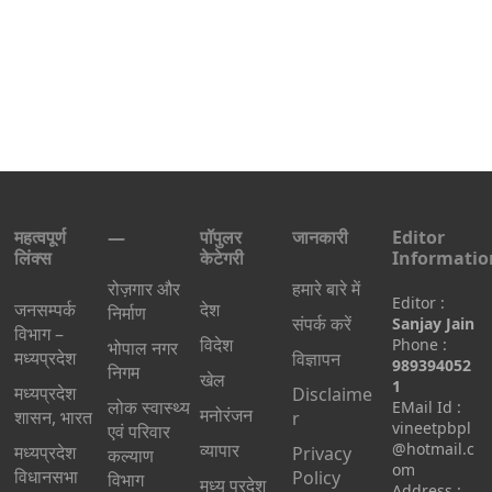
महत्वपूर्ण
—
पॉपुलर
जानकारी
Editor
लिंक्स
केटेगरी
Informatio
रोज़गार और
हमारे बारे में
Editor :
जनसम्पर्क
देश
निर्माण
संपर्क करें
Sanjay Jain
विभाग –
विदेश
Phone :
भोपाल नगर
मध्यप्रदेश
विज्ञापन
989394052
निगम
खेल
1
मध्यप्रदेश
Disclaime
लोक स्वास्थ्य
EMail Id :
मनोरंजन
शासन, भारत
r
vineetpbpl
एवं परिवार
व्यापार
@hotmail.c
मध्‍यप्रदेश
Privacy
कल्याण
om
विधानसभा
Policy
विभाग
मध्य प्रदेश
Address :