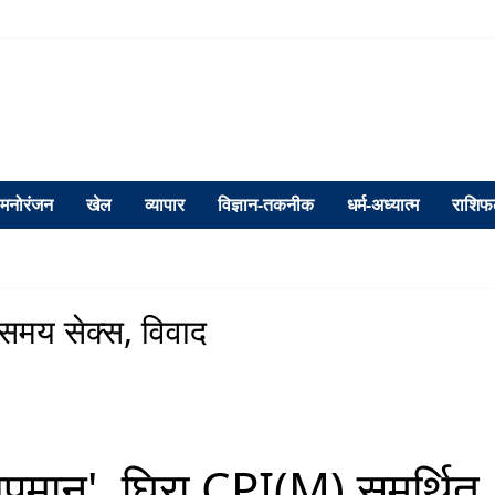
मनोरंजन
खेल
व्यापार
विज्ञान-तकनीक
धर्म-अध्यात्म
राशि
े समय सेक्स, विवाद
न अपमान', घिरा CPI(M) समर्थित