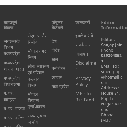
महत्वपूर्ण
—
पॉपुलर
जानकारी
Editor
लिंक्स
केटेगरी
Informatio
रोज़गार और
हमारे बारे में
Editor :
जनसम्पर्क
देश
निर्माण
संपर्क करें
Sanjay Jain
विभाग –
विदेश
Phone :
भोपाल नगर
मध्यप्रदेश
विज्ञापन
989394052
निगम
खेल
1
मध्यप्रदेश
Disclaime
लोक स्वास्थ्य
EMail Id :
मनोरंजन
शासन, भारत
r
vineetpbpl
एवं परिवार
व्यापार
@hotmail.c
मध्‍यप्रदेश
Privacy
कल्याण
om
विधानसभा
Policy
विभाग
मध्य प्रदेश
Address :
म. प्र.
MPinfo
House 84,
भोपाल
Kapila
कांग्रेस
Rss Feed
विकास
Nagar, Kar
प्राधिकरण
म. प्र. भाजपा
ond,
Bhopal
राज्य सूचना
म. प्र. पर्यटन
(M.P.)
आयोग
म. प्र. पुलिस