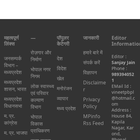
महत्वपूर्ण
—
पॉपुलर
जानकारी
Editor
लिंक्स
केटेगरी
Informatio
रोज़गार और
हमारे बारे में
Editor :
जनसम्पर्क
देश
निर्माण
संपर्क करें
Sanjay Jain
विभाग –
विदेश
Phone :
भोपाल नगर
मध्यप्रदेश
विज्ञापन
989394052
निगम
खेल
1
मध्यप्रदेश
Disclaime
लोक स्वास्थ्य
EMail Id :
मनोरंजन
शासन, भारत
r
vineetpbpl
एवं परिवार
व्यापार
@hotmail.c
मध्‍यप्रदेश
Privacy
कल्याण
om
विधानसभा
Policy
विभाग
मध्य प्रदेश
Address :
म. प्र.
MPinfo
House 84,
भोपाल
Kapila
कांग्रेस
Rss Feed
विकास
Nagar, Kar
प्राधिकरण
म. प्र. भाजपा
ond,
Bhopal